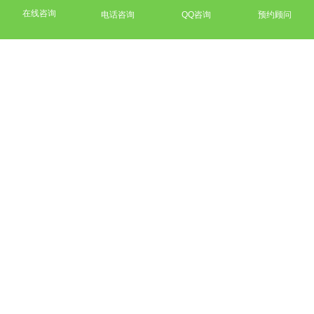
在线咨询
电话咨询
QQ咨询
预约顾问
什么是
营销型网站
有一个词汇"营销型网站"，成为了2012-2015年网络热门词
汇之一。但是，什么是真正的营销型网站，你知道吗？
01
锁定目标客户
大咖定位锁定目标客户
专家策划让客户了解你